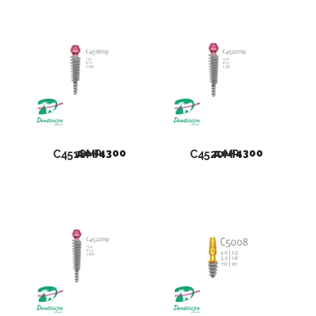
ден
4300
ден
4300
C4518MP
C4520MP