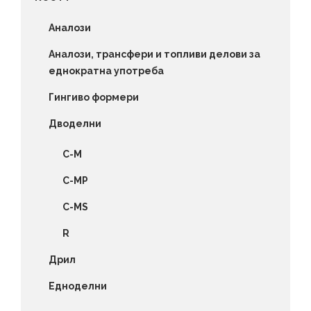
Аналози
Аналози, трансфери и топливи делови за
еднократна употреба
Гингиво формери
Дводелни
C-M
C-MP
C-MS
R
Дрил
Едноделни