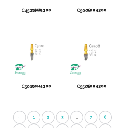
ден
4300
ден
4300
C4522MP
C5008
ден
4300
ден
4300
C5010
C5508
←
1
2
3
…
7
8