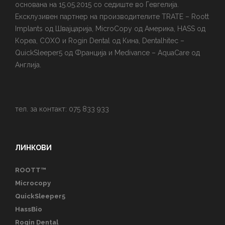
основана на 15.05.2015 со седиште во Гевгелија.
Ексклузивен партнер на производителите TRATE – Roott
Implants од Швајцарија, MicroCopy од Америка, HASS од
Кореа, COXO и Rogin Dental од Кина, Dentalhitec –
QuickSleeper5 од Франција и Medivance – AquaCare од
Англија.
тел. за контакт: 075 833 933
ЛИНКОВИ
ROOTT™
Microcopy
QuickSleeper5
HassBio
Rogin Dental