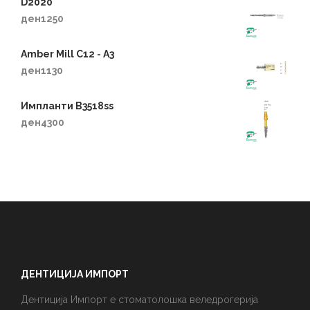
D2020
ден
1250
Amber Mill C12 - A3
ден
1130
Импланти B3518ss
ден
4300
ДЕНТИЦИЈА ИМПОРТ
Дентиција Импорт е стоматолошка веледрогерија