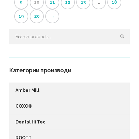
9
10
11
12
13
…
18
19
20
→
Search
for:
Категории производи
Amber Mill
COXO®
Dental Hi Tec
ROOTT