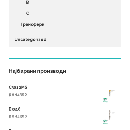
B
C
Трансфери
Uncategorized
Најбарани производи
C3012MS
ден
4300
B3518
ден
4300