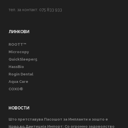
тел. за контакт: 075 833 933
ЛИНКОВИ
ROOTT™
Microcopy
QuickSleeper5
HassBio
Rogin Dental
Aqua Care
COXO®
НОВОСТИ
Што претставува Пасошот за Импланти и зошто е
Ново во Дентиција Импорт: Со огромно задоволство
неопходен?