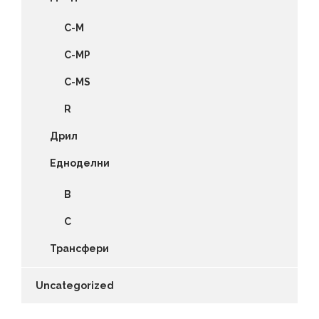
C-M
C-MP
C-MS
R
Дрил
Едноделни
B
C
Трансфери
Uncategorized