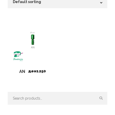
ден
1250
AN
Search
for: