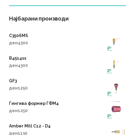
Најбарани производи
C3506MS
ден
4300
B4514ss
ден
4300
GF3
ден
1250
Гингива формер ГФM4
ден
1250
Amber Mill C12 - D4
ден
1130