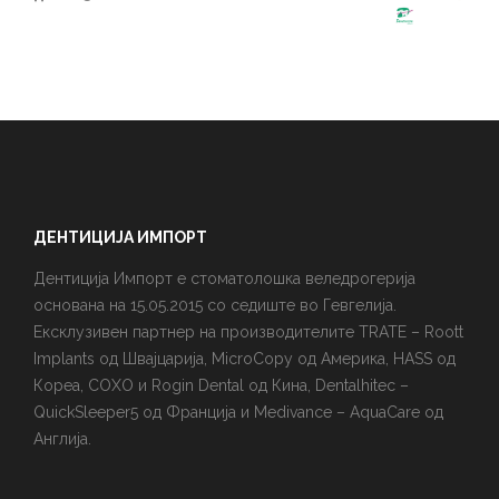
ДЕНТИЦИЈА ИМПОРТ
Дентиција Импорт е стоматолошка веледрогерија
основана на 15.05.2015 со седиште во Гевгелија.
Ексклузивен партнер на производителите TRATE – Roott
Implants од Швајцарија, MicroCopy од Америка, HASS од
Кореа, COXO и Rogin Dental од Кина, Dentalhitec –
QuickSleeper5 од Франција и Medivance – AquaCare од
Англија.