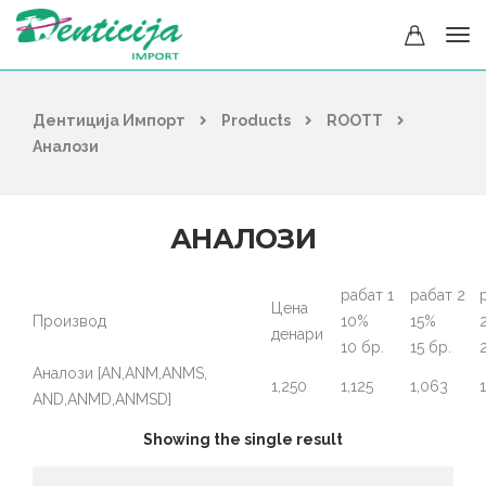
Дентиција Импорт
Products
ROOTT
Аналози
АНАЛОЗИ
рабат 1
рабат 2
Цена
Производ
10%
15%
денари
10 бр.
15 бр.
Аналози [AN,ANM,ANMS,
1,250
1,125
1,063
AND,ANMD,ANMSD]
Showing the single result