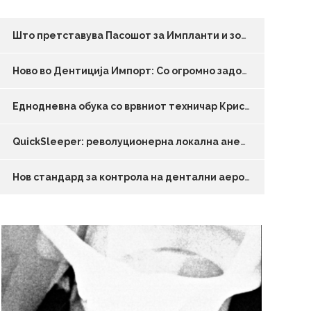
Што претставува Пасошот за Импланти и зошто е неопходен?
Ново во Дентиција Импорт: Со огромно задоволство ви ги најавуваме претходно стерилизираните борери прогласени за БРОЈ 1 во Америка – врвниот квалитет на Microcopy!
Еднодневна обука со врвниот техничар Кристиан Петри!
QuickSleeper: револуционерна локална анестезија
Нов стандард за контрола на дентални аеросоли