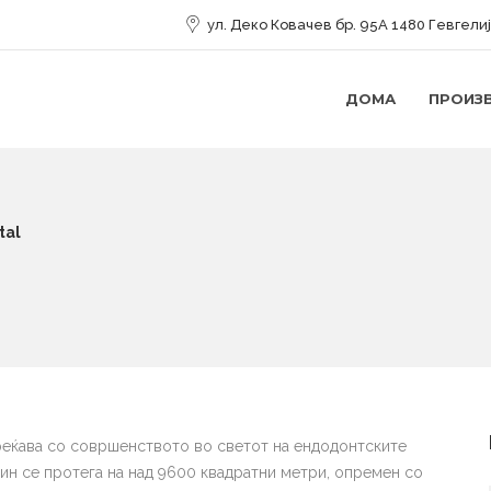
ул. Деко Ковачев бр. 95А 1480 Гевгели
ДОМА
ПРОИЗ
tal
среќава со совршенството во светот на ендодонтските
ин се протега на над 9600 квадратни метри, опремен со