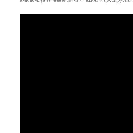
ендодонција. Ги имаме рачни и машински проширувачи 