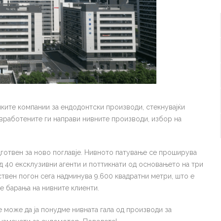
чките компании за ендодонтски производи, стекнувајќи
вработените ги направи нивните производи, избор на
дготвен за ново поглавје. Нивното патување се проширува
ад 40 ексклузивни агенти и поттикнати од основањето на три
твен погон сега надминува 9.600 квадратни метри, што е
е барања на нивните клиенти.
 може да ја понудме нивната гала од производи за