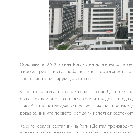
Основана во 2012 година, Рогин Дентал е една од воде
широко признание на глобално ниво. Посветеноста на 
професионалци ширум целиот свет.
Како што влегуваат во 2024 година, Рогин Дентал е по
со пазари кои опфаќаат над 120 земји, поддржани од н
нови бази за истражување и развој. Нивниот производс
доказ за нивната посветеност да ги исполнат растечкит
Како генерален застапник на Рогин Дентал производите