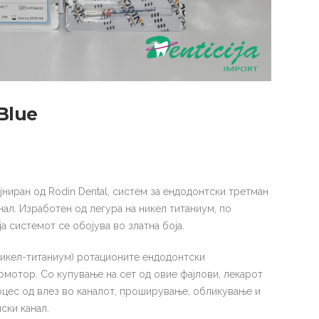
 Blue
јниран од Rodin Dental, систем за ендодонтски третман
нал. Изработен од легура на никел титаниум, по
а системот се обојува во златна боја.
(никел-титаниум) ротационите ендодонтски
мотор. Со купување на сет од овие фајлови, лекарот
оцес од влез во каналот, проширување, обликување и
ски канал.