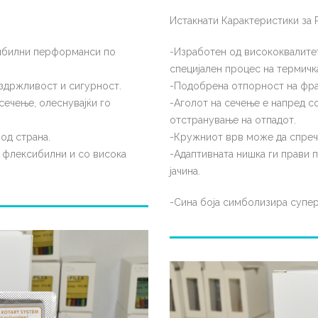
Истакнати Карактеристики за 
сибилни перформанси по
-Изработен од висококвалите
специјален процес на термичк
здржливост и сигурност.
-Подобрена отпорност на фра
сечење, олеснувајќи го
-Аголот на сечење е напред с
отстранување на отпадот.
од страна.
-Кружниот врв може да спреч
 флексибилни и со висока
-Адаптивната нишка ги прави 
јачина.
-Сина боја симболизира супе