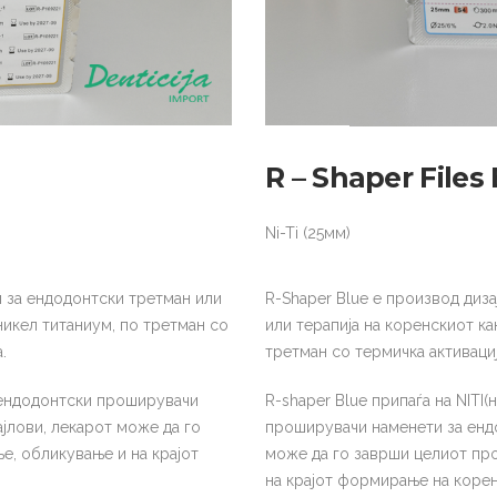
R – Shaper Files
Ni-Ti (25мм)
м за ендодонтски третман или
R-Shaper Blue е производ диза
никел титаниум, по третман со
или терапија на коренскиот ка
.
третман со термичка активациј
е ендодонтски проширувачи
R-shaper Blue припаѓа на NITI
јлови, лекарот може да го
проширувачи наменети за ендо
е, обликување и на крајот
може да го заврши целиот пр
на крајот формирање на корен