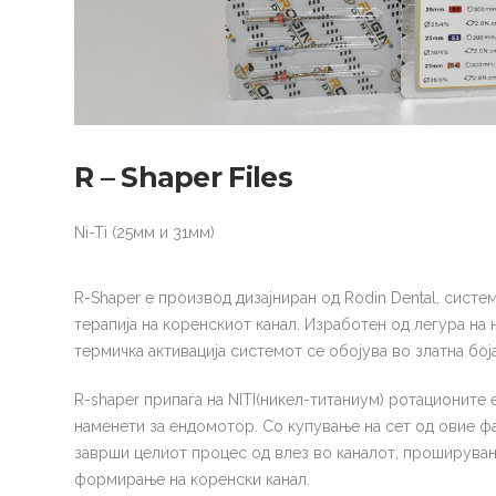
R – Shaper Files
Ni-Ti (25мм и 31мм)
R-Shaper е производ дизајниран од Rodin Dental, систе
терапија на коренскиот канал. Изработен од легура на 
термичка активација системот се обојува во златна боја
R-shaper припаѓа на NITI(никел-титаниум) ротационит
наменети за ендомотор. Со купување на сет од овие фа
заврши целиот процес од влез во каналот, проширувањ
формирање на коренски канал.