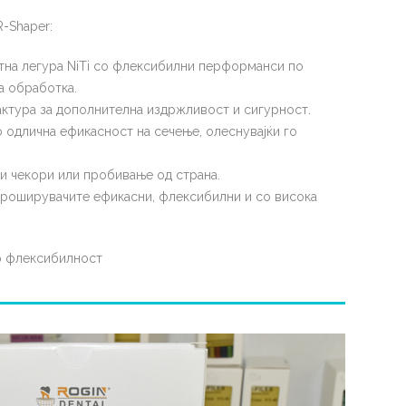
R-Shaper:
тна легура NiTi со флексибилни перформанси по
а обработка.
ктура за дополнителна издржливост и сигурност.
о одлична ефикасност на сечење, олеснувајќи го
и чекори или пробивање од страна.
проширувачите ефикасни, флексибилни и со висока
р флексибилност