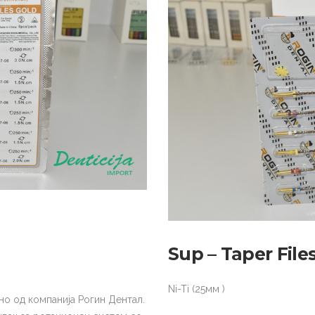
Sup – Taper File
Ni-Ti (25мм )
но од компанија Рогин Дентал.