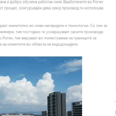
вана и добро обучена работна сила. Вработените во Рогин
т процес, осигурувајќи дека секој производ ги исполнува
раат значително во нови материјали и технологии. Со тим за
нженери, тие постојано ги усовршуваат своите производи,
 Рогин, тие веруваат во поместување на границите за
а на клиентите во областа на ендодонцијата.