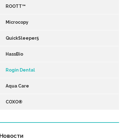
ROOTT™
Microcopy
QuickSleeper5
HassBio
Rogin Dental
Aqua Care
COXO®
Новости