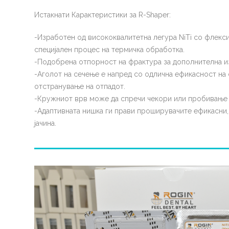
Истакнати Карактеристики за R-Shaper:
-Изработен од висококвалитетна легура NiTi со флек
специјален процес на термичка обработка.
-Подобрена отпорност на фрактура за дополнителна и
-Аголот на сечење е напред со одлична ефикасност на 
отстранување на отпадот.
-Кружниот врв може да спречи чекори или пробивање 
-Адаптивната нишка ги прави проширувачите ефикасни,
јачина.