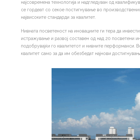
најсовремена технологија и надгледуван од квалифику
се гордеат со секое постигнување во производственио
највисоките стандарди за квалитет.
Нивната посветеност на иновациите ги тера да инвести
истражување и развој составен од над 20 посветени и
подобрувајќи го квалитетот и нивните перформанси. Во
квалитет само за да им обезбедат најнови достигнувањ