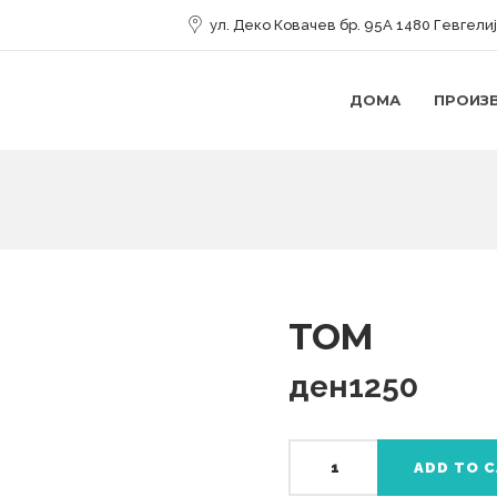
ул. Деко Ковачев бр. 95А 1480 Гевгели
ДОМА
ПРОИЗ
TOM
ден
1250
TOM
ADD TO 
quantity