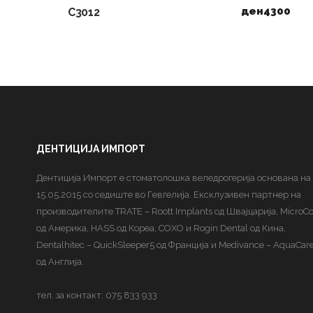
ден
4300
C3012
ДЕНТИЦИЈА ИМПОРТ
Дентиција Импорт е стоматолошка веледрогерија основана на
15.05.2015 со седиште во Гевгелија. Ексклузивен партнер на
производителите TRATE – Roott Implants од Швајцарија, MicroC
од Америка, HASS од Кореа, COXO и Rogin Dental од Кина,
Dentalhitec – QuickSleeper5 од Франција и Medivance – AquaCar
од Англија.
тел. за контакт: 075 833 933