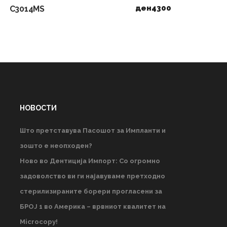
ден
4300
C3014MS
НОВОСТИ
Што претставува Пасошот за Импланти и
зошто е неопходен?
Ново во Дентиција Импорт: Со огромно
задоволство ви ги најавуваме претходно
стерилизираните борери прогласени за
БРОЈ 1 во Америка – врвниот квалитет на
Microcopy!