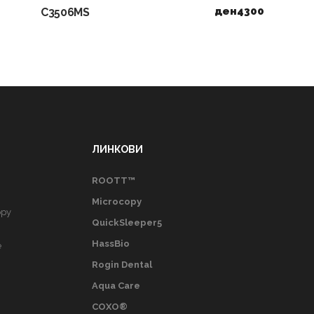
ден
4300
C3506MS
ЛИНКОВИ
ROOTT™
Microcopy
opy
QuickSleeper5
HassBio
e
Rogin Dental
Aqua Care
COXO®