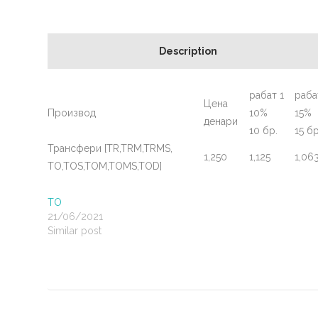
Description
рабат 1
раба
Цена
Производ
10%
15%
денари
10 бр.
15 бр
Трансфери [TR,TRM,TRMS,
1,250
1,125
1,06
TO,TOS,TOM,TOMS,TOD]
TO
21/06/2021
Similar post