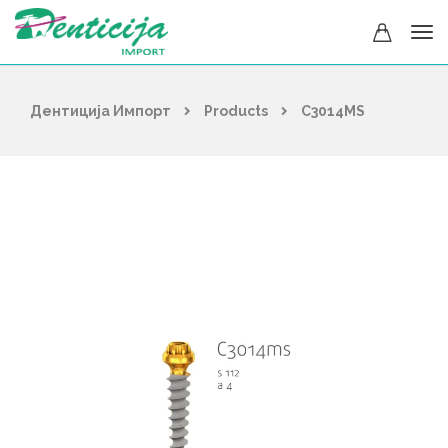
Дентиција Импорт
Products
C3014MS