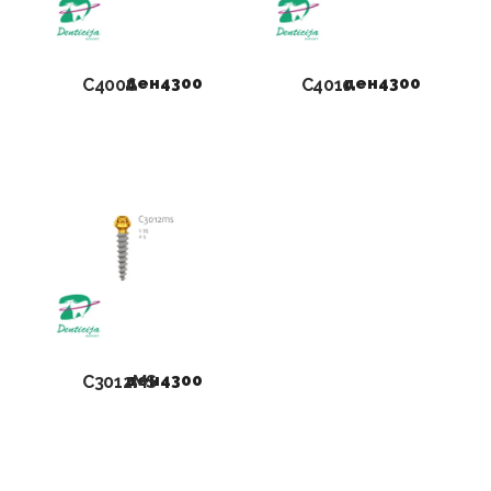
ден
4300
ден
4300
C4006
C4010
ден
4300
C3012MS