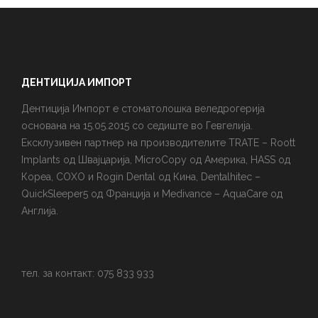
ДЕНТИЦИЈА ИМПОРТ
Дентиција Импорт е стоматолошка веледрогерија
основана на 15.05.2015 со седиште во Гевгелија.
Ексклузивен партнер на производителите TRATE – Roott
Implants од Швајцарија, MicroCopy од Америка, HASS од
Кореа, COXO и Rogin Dental од Кина, Dentalhitec –
QuickSleeper5 од Франција и Medivance – AquaCare од
Англија.
тел. за контакт: 075 833 933