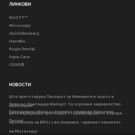
ЛИНКОВИ
ROOTT™
Microcopy
QuickSleeper5
HassBio
Rogin Dental
Aqua Care
COXO®
НОВОСТИ
Што претставува Пасошот за Импланти и зошто е
Ново во Дентиција Импорт: Со огромно задоволство
неопходен?
Еднодневна обука со врвниот техничар Кристиан
ви ги најавуваме претходно стерилизираните борери
Петри!
прогласени за БРОЈ 1 во Америка – врвниот квалитет
на Microcopy!