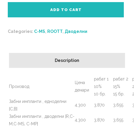
ADD TO CART
Categories:
C-MS
,
ROOTT
,
Дводелни
Description
рабат 1
рабат 2
Цена
Производ
10%
15%
денари
10 бр.
15 бр.
Забни импланти , едноделни
4,300
3,870
3,655
[C,B]
Забни импланти , дводелни [R,C-
4,300
3,870
3,655
M,C-MS, C-MP]