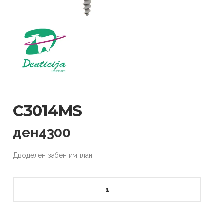
C3014MS
ден
4300
Дводелен забен имплант
C3014MS
quantity