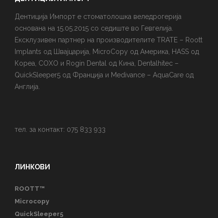
Дентиција Импорт е стоматолошка веледрогерија
основана на 15.05.2015 со седиште во Гевгелија.
Ексклузивен партнер на производителите TRATE – Roott
Implants од Швајцарија, MicroCopy од Америка, HASS од
Кореа, COXO и Rogin Dental од Кина, Dentalhitec –
QuickSleeper5 од Франција и Medivance – AquaCare од
Англија.
тел. за контакт: 075 833 933
ЛИНКОВИ
ROOTT™
Microcopy
QuickSleeper5