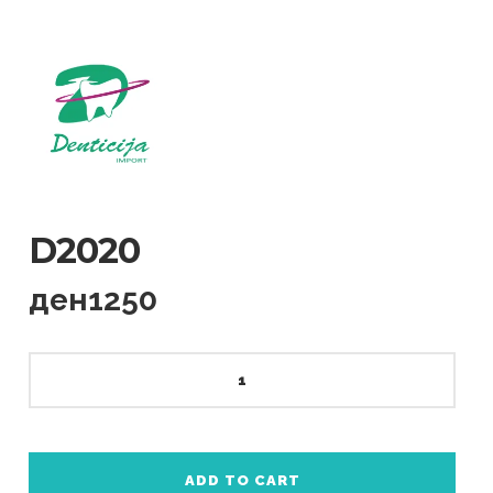
D2020
ден
1250
D2020
quantity
ADD TO CART