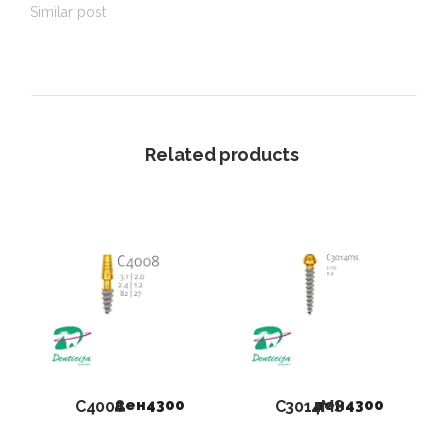
Similar post
Related products
ден
4300
ден
4300
C4008
C3014MS