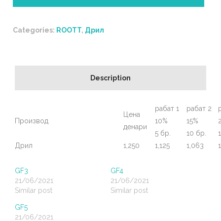
Categories:
ROOTT
,
Дрил
Description
рабат 1
рабат 2
Цена
Производ
10%
15%
денари
5 бр.
10 бр.
Дрил
1,250
1,125
1,063
GF3
GF4
21/06/2021
21/06/2021
Similar post
Similar post
GF5
21/06/2021