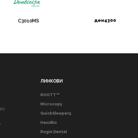
ден
4300
C3010MS
ЛИНКОВИ
ROOTT™
Microcopy
opy
QuickSleeper5
HassBio
e
Rogin Dental