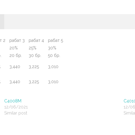
т 2
рабат 3
рабат 4
рабат 5
20%
25%
30%
.
20 бр.
30 бр.
50 бр.
5
3,440
3,225
3,010
5
3,440
3,225
3,010
C4008M
C401
12/06/2021
12/0
Similar post
Simila