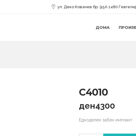
ул. Деко Ковачев бр. 95А 1480 Гевгели
ДОМА
ПРОИЗ
C4010
ден
4300
Едноделен забен имплант