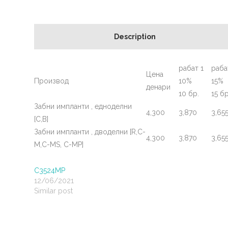
Description
рабат 1
раба
Цена
Производ
10%
15%
денари
10 бр.
15 бр
Забни импланти , едноделни
4,300
3,870
3,65
[C,B]
Забни импланти , дводелни [R,C-
4,300
3,870
3,65
M,C-MS, C-MP]
C3524MP
12/06/2021
Similar post