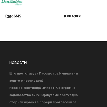
ден
4300
C3506MS
НОВОСТИ
Што претставува Пасошот за Импланти и
зошто е неопходен?
Ново во Дентиција Импорт: Со огромно
задоволство ви ги најавуваме претходно
стерилизираните борери прогласени за