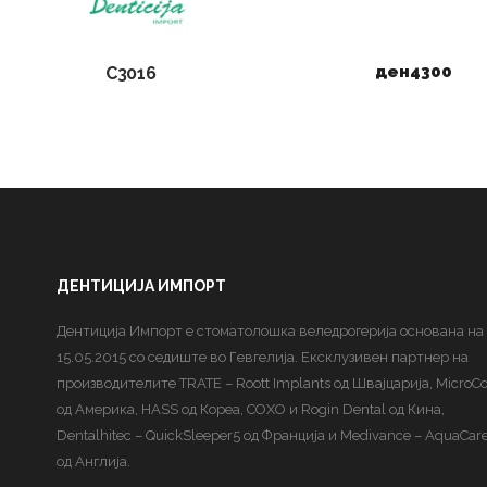
ден
4300
C3016
ДЕНТИЦИЈА ИМПОРТ
Дентиција Импорт е стоматолошка веледрогерија основана на
15.05.2015 со седиште во Гевгелија. Ексклузивен партнер на
производителите TRATE – Roott Implants од Швајцарија, MicroC
од Америка, HASS од Кореа, COXO и Rogin Dental од Кина,
Dentalhitec – QuickSleeper5 од Франција и Medivance – AquaCar
од Англија.