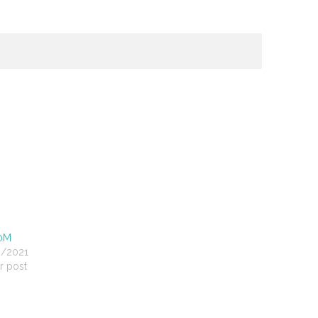
0M
6/2021
r post