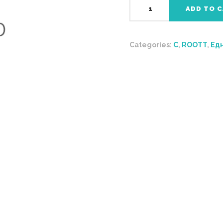
C4010
ADD TO 
quantity
Categories:
C
,
ROOTT
,
Ед