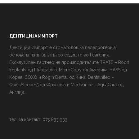
ДЕНТИЦИЈА ИМПОРТ
Дентиција Импорт е стоматолошка веледрогерија
основана на 15.05.2015 со седиште во Гевгелија.
Ексклузивен партнер на производителите TRATE – Roott
Implants од Швајцарија, MicroCopy од Америка, HASS од
Кореа, COXO и Rogin Dental од Кина, Dentalhitec –
QuickSleeper5 од Франција и Medivance – AquaCare од
Англија.
тел. за контакт: 075 833 933