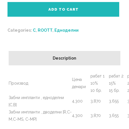
ADD TO CART
Categories:
C
,
ROOTT
,
Едноделни
Description
рабат 1
рабат 2
Цена
Производ
10%
15%
денари
10 бр.
15 бр.
Забни импланти , едноделни
4,300
3,870
3,655
[C,B]
Забни импланти , дводелни [R,C-
4,300
3,870
3,655
M,C-MS, C-MP]