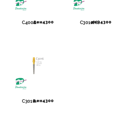
ден
4300
ден
4300
C4008
C3010MS
ден
4300
C3016