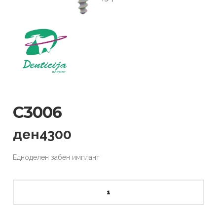
C3006
ден
4300
Едноделен забен имплант
C3006
quantity