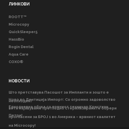
ЛИНКОВИ
ROOTT™
Microcopy
QuickSleeper5
HassBio
Rogin Dental
Aqua Care
COXO®
НОВОСТИ
Што претставува Пасошот за Импланти и зошто е
Ново во Дентиција Импорт: Со огромно задоволство
неопходен?
Еднодневна обука со врвниот техничар Кристиан
ви ги најавуваме претходно стерилизираните борери
Петри!
прогласени за БРОЈ 1 во Америка – врвниот квалитет
на Microcopy!