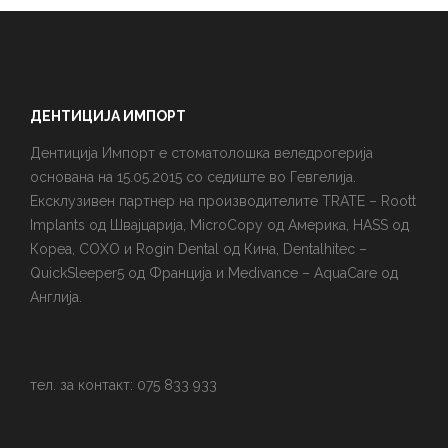
ДЕНТИЦИЈА ИМПОРТ
Дентиција Импорт е стоматолошка веледрогерија
основана на 15.05.2015 со седиште во Гевгелија.
Ексклузивен партнер на производителите TRATE – Roott
Implants од Швајцарија, MicroCopy од Америка, HASS од
Кореа, COXO и Rogin Dental од Кина, Dentalhitec –
QuickSleeper5 од Франција и Medivance – AquaCare од
Англија.
тел. за контакт: 075 833 933