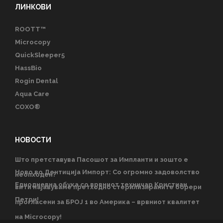
ЛИНКОВИ
ROOTT™
Microcopy
QuickSleeper5
HassBio
Rogin Dental
Aqua Care
COXO®
НОВОСТИ
Што претставува Пасошот за Импланти и зошто е
Ново во Дентиција Импорт: Со огромно задоволство
неопходен?
Еднодневна обука со врвниот техничар Кристиан
ви ги најавуваме претходно стерилизираните борери
Петри!
прогласени за БРОЈ 1 во Америка – врвниот квалитет
на Microcopy!