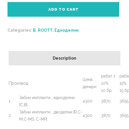
ADD TO CART
Categories:
B
,
ROOTT
,
Едноделни
Description
рабат 1
раба
Цена
Производ
10%
15%
денари
10 бр.
15 бр
Забни импланти , едноделни
1
4300
3870
3655
[C,B]
Забни импланти , дводелни [R,C-
2
4300
3870
3655
M,C-MS, C-MP]