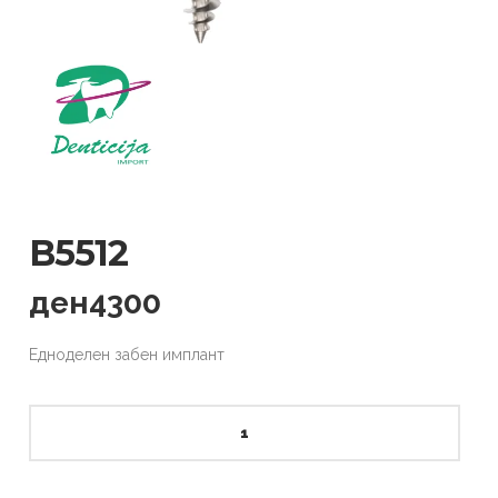
B5512
ден
4300
Едноделен забен имплант
B5512
quantity