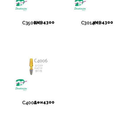
ден
4300
ден
4300
C3506MS
C3014MS
ден
4300
C4006