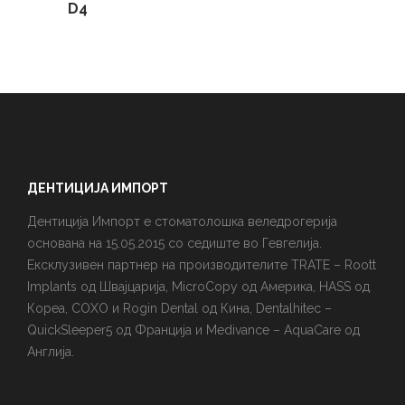
D4
ДЕНТИЦИЈА ИМПОРТ
Дентиција Импорт е стоматолошка веледрогерија
основана на 15.05.2015 со седиште во Гевгелија.
Ексклузивен партнер на производителите TRATE – Roott
Implants од Швајцарија, MicroCopy од Америка, HASS од
Кореа, COXO и Rogin Dental од Кина, Dentalhitec –
QuickSleeper5 од Франција и Medivance – AquaCare од
Англија.