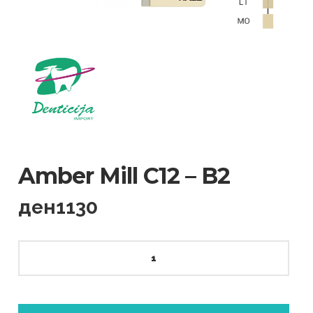
Amber Mill C12 – B2
ден
1130
Amber
Mill
C12
-