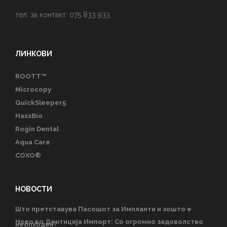
тел. за контакт: 075 833 933
ЛИНКОВИ
ROOTT™
Microcopy
QuickSleeper5
HassBio
Rogin Dental
Aqua Care
COXO®
НОВОСТИ
Што претставува Пасошот за Импланти и зошто е
Ново во Дентиција Импорт: Со огромно задоволство
неопходен?